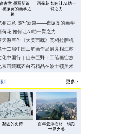
参古意 墨写新篇
画荷花 如何让AI助一
—崔振宽的画学之
臂之力
路
笔参古意 墨写新篇——崔振宽的画学
之路
画荷花 如何让AI助一臂之力
唐天源巨作《大美西藏》亮相拉萨机
场（图)
第十二届中国工笔画作品展亮相江苏
省美术馆
文化中国行｜山东巨野：工笔画绽放
致富花
北京画院藏齐白石精品在波士顿美术
馆展出
雕刻
更多>
凝固的史诗
百年云浮石材，镌刻
世界之美