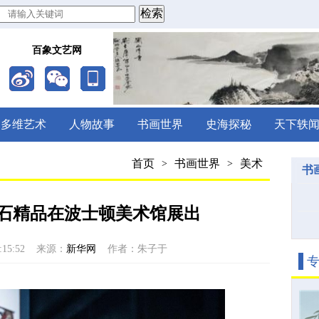
百象文艺网
多维艺术
人物故事
书画世界
史海探秘
天下轶
首页
书画世界
美术
>
>
书
石精品在波士顿美术馆展出
15:52
来源：
新华网
作者：朱子于