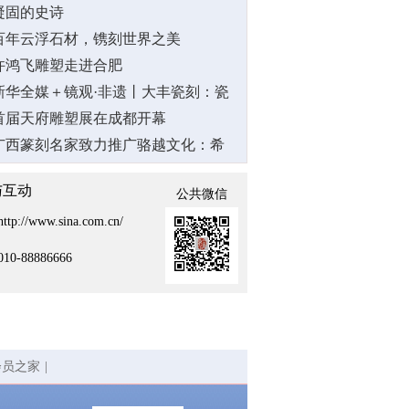
凝固的史诗
百年云浮石材，镌刻世界之美
许鸿飞雕塑走进合肥
新华全媒＋镜观·非遗丨大丰瓷刻：瓷
器上的“刺绣”
首届天府雕塑展在成都开幕
广西篆刻名家致力推广骆越文化：希
望让更多人了解它
与互动
公共微信
http://www.sina.com.cn/
010-88886666
会员之家
|