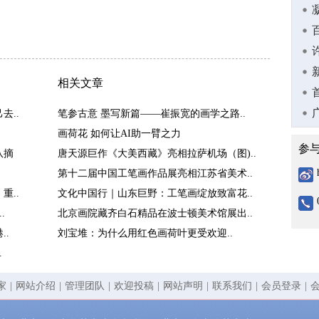
相关文章
去..
笔参古意 墨写新篇——崔振宽的画学之路..
画荷花 如何让AI助一臂之力
参
队摘
唐天源巨作《大美西藏》亮相拉萨机场（图)..
第十二届中国工笔画作品展亮相江苏省美术..
重..
文化中国行｜山东巨野：工笔画绽放致富花..
.
北京画院藏齐白石精品在波士顿美术馆展出..
.
刘宝堆：为什么用红色画荷叶更受欢迎..
.
家
|
网站介绍
|
管理团队
|
欢迎投稿
|
网站声明
|
联系我们
|
会员登录
|