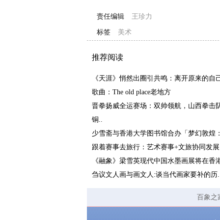
责任编辑
王珍力
标签
美术
推荐阅读
《天涯》悄然出圈引共鸣：离开原来的自己
歌曲：The old place老地方
晋拳扬威全运赛场：双帅领航，山西拳击
铜..
少雪斋与香港大学图书馆合办「梦幻敦煌：
跟着赛事去旅行：艺术赛事+文旅协同发展.
《融象》梁雪英现代中国水墨画展将在香港.
刍议文人画与画文人:谈当代画家要补的历.
百象之