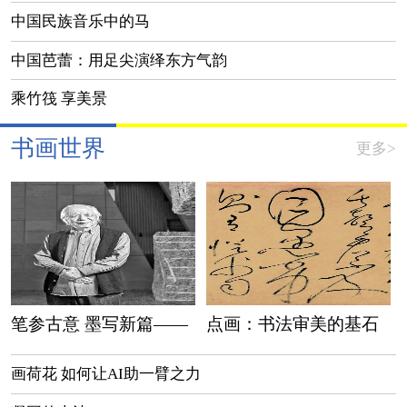
北京举行
中国民族音乐中的马
中国芭蕾：用足尖演绎东方气韵
乘竹筏 享美景
书画世界
更多>
笔参古意 墨写新篇——
点画：书法审美的基石
崔振宽的画学之路
画荷花 如何让AI助一臂之力