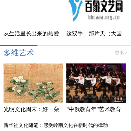
从生活里长出来的热爱
这双手，那片天（大国
——访国际安徒生奖插
小家·关注就业友好型发
多维艺术
更多>
画家奖得主蔡皋
展方式）
光明文化周末：好一朵
“中俄教育年”艺术教育
美丽的茉莉花
交流系列活动开幕式在
新华社文化随笔：感受岭南文化在新时代的律动