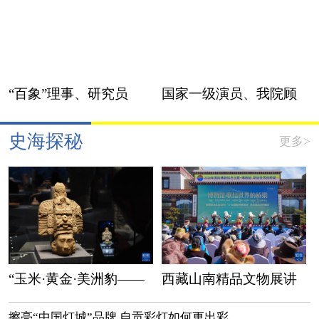
“百象”理事、研究员
国家一级演员、我院顾
问高建新获聘第六届公
史海探秘
更多>
安部党风政风警风监督
员
“玉米·黄金·美洲豹——
西藏山南精品文物展讲
玛雅与安第斯古代文
述千年民族交融佳话
擦亮“中国灯城”品牌 自贡彩灯如何更出彩