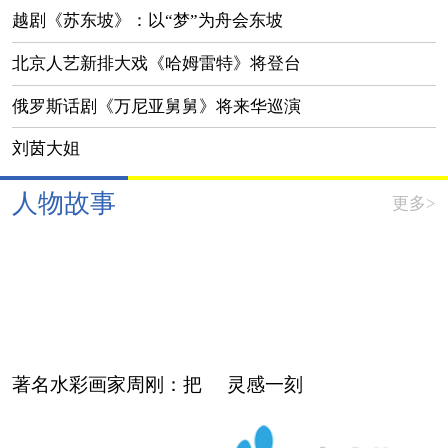
将汇聚“会昌戏剧季004”
戏”到“戏捧人”
越剧《苏东坡》：以“梦”为舟会东坡
北京人艺新排大戏《哈姆雷特》将登台
俄罗斯话剧《万尼亚舅舅》将来华巡演
刘茵大姐
人物故事
更多>
著名水彩画家周刚：把
灵感一刻
艺术还归人民