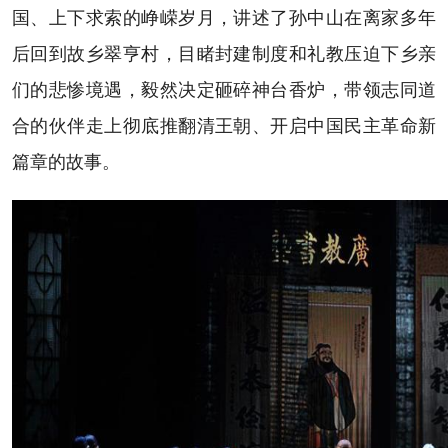
国、上下求索的峥嵘岁月，讲述了孙中山在离家多年
后回到故乡翠亨村，目睹封建制度和礼教压迫下乡亲
们的悲惨境遇，毅然决定砸碎神台香炉，带领志同道
合的伙伴走上彻底推翻清王朝、开启中国民主革命新
篇章的故事。