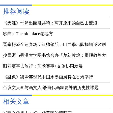
推荐阅读
《天涯》悄然出圈引共鸣：离开原来的自己去流浪
歌曲：The old place老地方
晋拳扬威全运赛场：双帅领航，山西拳击队摘铜逆袭创
佳绩
少雪斋与香港大学图书馆合办「梦幻敦煌：重现敦煌大
美之境」展览
跟着赛事去旅行：艺术赛事+文旅协同发展
《融象》梁雪英现代中国水墨画展将在香港举行
刍议文人画与画文人:谈当代画家要补的历史性课题
相关文章