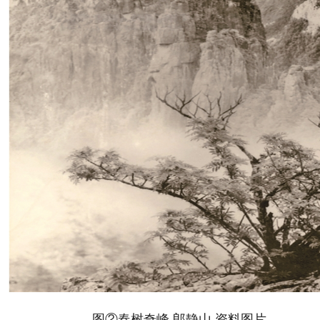
图②春树奇峰 郎静山 资料图片