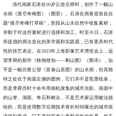
清代画家石涛在50岁云游京师时，创作了一幅山
水画《搜尽奇峰图》（图⑥）。石涛在画卷迎首处自
题“搜尽奇峰打草稿”，意指从山水自然中收集素材，
并勤于对这些素材进行选择和加工。时至今日，石涛
所提倡的师法造化的美学观和实践观，已有更具时代
性的技艺表达。在2023年上海影像艺术博览会上，远
望李舜的新作《格物致知——剩山图》（图④），似
乎是一幅仿黄公望《富春山居图》的山水画，但其独
特之处在于画面左侧的图例，它们并不是笔墨线条，
而是李舜历时十余年用相机搜集的城市光影。画面中
的山脊、湖面、奇石和树丛，不是艺术家运用皴法描
绘的，而是使用数字后期技术将长时间曝光的城市痕