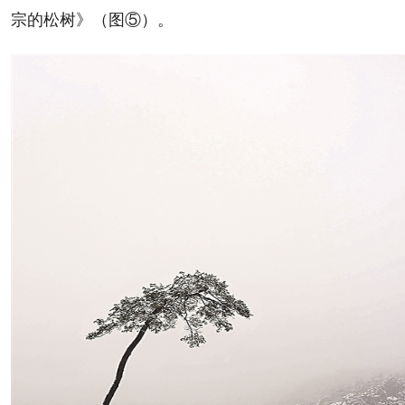
宗的松树》（图⑤）。