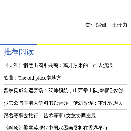
责任编辑：
王珍力
推荐阅读
《天涯》悄然出圈引共鸣：离开原来的自己去流浪
歌曲：The old place老地方
晋拳扬威全运赛场：双帅领航，山西拳击队摘铜逆袭创
佳绩
少雪斋与香港大学图书馆合办「梦幻敦煌：重现敦煌大
美之境」展览
跟着赛事去旅行：艺术赛事+文旅协同发展
《融象》梁雪英现代中国水墨画展将在香港举行