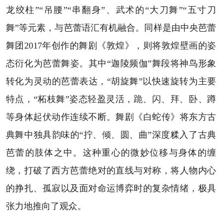
龙绞柱”“吊腰”“串翻身”、武术的“大刀舞”“五寸刀
舞”等元素，与芭蕾语汇有机融合。同样是由中央芭蕾
舞团2017年创作的舞剧《敦煌》，则将敦煌壁画的姿
态衍化为芭蕾舞姿。其中“迦陵频伽”舞段将神鸟形象
转化为灵动的芭蕾表达，“胡旋舞”以快速旋转为主要
特点，“柘枝舞”姿态轻盈灵活，跪、闪、拜、卧、蹲
等身体起伏动作连续不断。舞剧《白蛇传》将东方古
典舞中独具韵味的“拧、倾、圆、曲”深度糅入了古典
芭蕾的肢体之中。这种重心的微妙位移与身体的缠
绕，打破了西方芭蕾绝对的直线与对称，将人物内心
的挣扎、孤寂以及面对命运博弈时的复杂情绪，极具
张力地推向了观众。