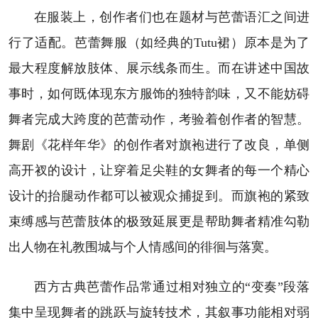
在服装上，创作者们也在题材与芭蕾语汇之间进
行了适配。芭蕾舞服（如经典的Tutu裙）原本是为了
最大程度解放肢体、展示线条而生。而在讲述中国故
事时，如何既体现东方服饰的独特韵味，又不能妨碍
舞者完成大跨度的芭蕾动作，考验着创作者的智慧。
舞剧《花样年华》的创作者对旗袍进行了改良，单侧
高开衩的设计，让穿着足尖鞋的女舞者的每一个精心
设计的抬腿动作都可以被观众捕捉到。而旗袍的紧致
束缚感与芭蕾肢体的极致延展更是帮助舞者精准勾勒
出人物在礼教围城与个人情感间的徘徊与落寞。
西方古典芭蕾作品常通过相对独立的“变奏”段落
集中呈现舞者的跳跃与旋转技术，其叙事功能相对弱