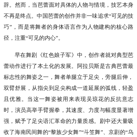
辞。然而，当芭蕾面对具体的人物与情境，技艺本身
不再是终点。中国芭蕾的创作并非一味追求“可见的技
巧”，而是将舞者的身体语言作为人物建构的核心路
径，注重“可见的内心”。
早在舞剧《红色娘子军》中，创作者就对典型芭
蕾动作进行了本土化的发展。阿拉贝斯是古典芭蕾最
标志性的舞姿之一，舞者单腿立于足尖，旁腿后伸，
双臂舒展，从指尖到足尖构成一道延展的弧线，轻盈
且优雅。当这一舞姿被用来表现吴琼花的反抗意志
时，演员高举手臂握拳，其速度、力度与幅度显著增
强，赋予了足尖语汇革命的力量质感。剧中还大量吸
收了海南民间舞的“黎族少女舞”“斗笠舞”、京剧的“乌