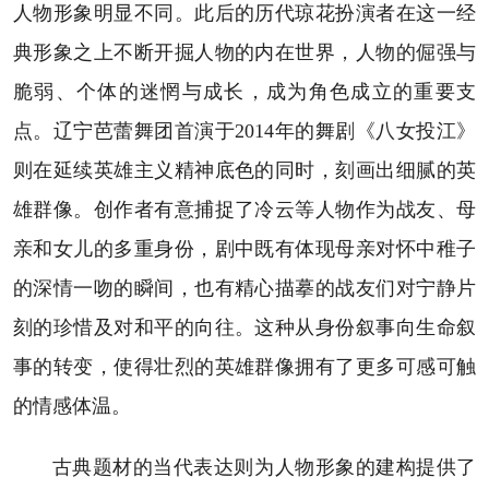
人物形象明显不同。此后的历代琼花扮演者在这一经
典形象之上不断开掘人物的内在世界，人物的倔强与
脆弱、个体的迷惘与成长，成为角色成立的重要支
点。辽宁芭蕾舞团首演于2014年的舞剧《八女投江》
则在延续英雄主义精神底色的同时，刻画出细腻的英
雄群像。创作者有意捕捉了冷云等人物作为战友、母
亲和女儿的多重身份，剧中既有体现母亲对怀中稚子
的深情一吻的瞬间，也有精心描摹的战友们对宁静片
刻的珍惜及对和平的向往。这种从身份叙事向生命叙
事的转变，使得壮烈的英雄群像拥有了更多可感可触
的情感体温。
古典题材的当代表达则为人物形象的建构提供了