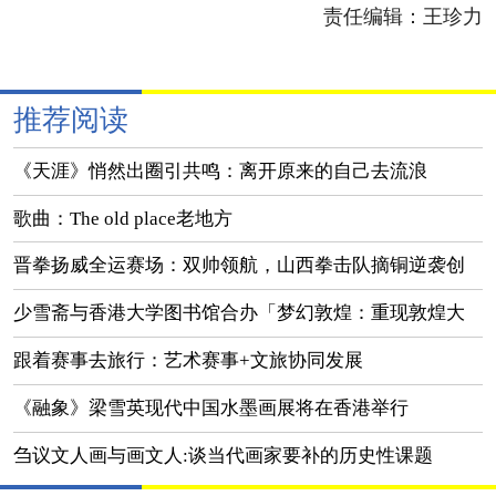
责任编辑：
王珍力
推荐阅读
《天涯》悄然出圈引共鸣：离开原来的自己去流浪
歌曲：The old place老地方
晋拳扬威全运赛场：双帅领航，山西拳击队摘铜逆袭创
佳绩
少雪斋与香港大学图书馆合办「梦幻敦煌：重现敦煌大
美之境」展览
跟着赛事去旅行：艺术赛事+文旅协同发展
《融象》梁雪英现代中国水墨画展将在香港举行
刍议文人画与画文人:谈当代画家要补的历史性课题